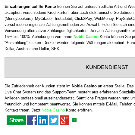
Einzahlungen auf Ihr Konto
können Sie auf unterschiedliche Art und W
akzeptiert verschiedene Kreditkarten, aber auch elektronische Geldbörsen w
(Moneybookers), MyCitadel, Instadebit, Click2Pay, WebMoney, PaySafeC
verschiedene regionale Zahlungsmethoden zur Auwahl. Holen Sie sich ein
Verwendung alternativer Zahlungsmöglichkeiten. Je nach Zahlungsmittel e
15% bis 100%. Abhebungen von Ihrem
Noble Casino
Konto können Sie je
“Auszahlung” klicken. Derzeit werden folgende Währungen akzeptiert: Euro
Dollar, Australische Dollar, SEK.
KUNDENDIENST
Die Zufriedenheit der Kunden steht im
Noble Casino
an erster Stelle. Das
Live Chat System und das Support-Team besteht aus erfahrenen Spezialiste
Anliegen professionell auseinandersetzt. Sämtliche Fragen werden rund u
freundlich und kompetent beantwortet. Sie können mittels E-Mail, Telefon o
Kontakt treten. Jetzt
Noble Casino
Konto eröffnen.