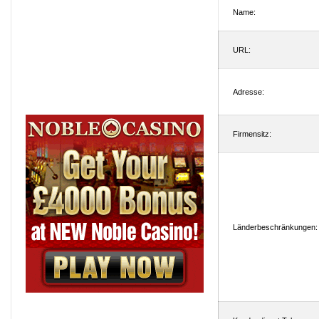
Name:
URL:
Adresse:
Firmensitz:
Länderbeschränkungen: