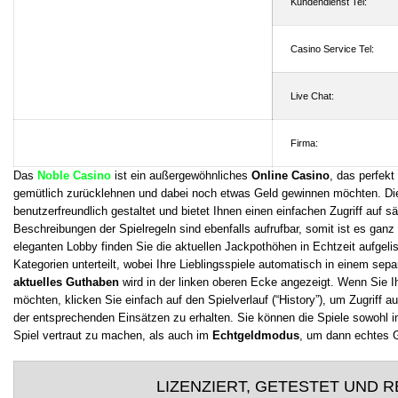
Kundendienst Tel:
Casino Service Tel:
Live Chat:
Firma:
Das
Noble Casino
ist ein außergewöhnliches
Online Casino
, das perfekt 
gemütlich zurücklehnen und dabei noch etwas Geld gewinnen möchten. D
benutzerfreundlich gestaltet und bietet Ihnen einen einfachen Zugriff auf s
Beschreibungen der Spielregeln sind ebenfalls aufrufbar, somit ist es ganz 
eleganten Lobby finden Sie die aktuellen Jackpothöhen in Echtzeit aufgelis
Kategorien unterteilt, wobei Ihre Lieblingsspiele automatisch in einem sep
aktuelles Guthaben
wird in der linken oberen Ecke angezeigt. Wenn Sie I
möchten, klicken Sie einfach auf den Spielverlauf (“History”), um Zugriff a
der entsprechenden Einsätzen zu erhalten. Sie können die Spiele sowohl 
Spiel vertraut zu machen, als auch im
Echtgeldmodus
, um dann echtes G
LIZENZIERT, GETESTET UND 