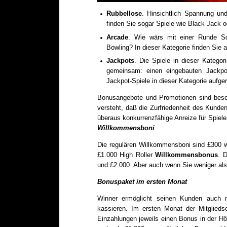
Rubbellose
. Hinsichtlich Spannung und
finden Sie sogar Spiele wie Black Jack 
Arcade
. Wie wärs mit einer Runde Sc
Bowling? In dieser Kategorie finden Sie 
Jackpots
. Die Spiele in dieser Katego
gemeinsam: einen eingebauten Jackpo
Jackpot-Spiele in dieser Kategorie aufger
Bonusangebote und Promotionen sind beso
versteht, daß die Zurfriedenheit des Kund
überaus konkurrenzfähige Anreize für Spiele
Willkommensboni
Die regulären Willkommensboni sind £300 
£1.000 High Roller
Willkommensbonus
. 
und £2.000. Aber auch wenn Sie weniger als
Bonuspaket im ersten Monat
Winner ermöglicht seinen Kunden auch 
kassieren. Im ersten Monat der Mitglied
Einzahlungen jeweils einen Bonus in der H