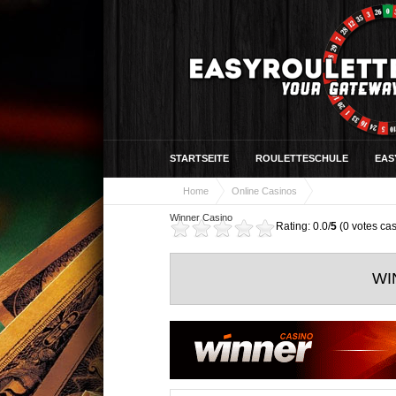
Skip
STARTSEITE
ROULETTESCHULE
EAS
to
content
Home
Online Casinos
Winner Casino
Rating: 0.0/
5
(0 votes cas
WI