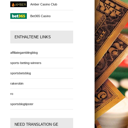
Amber Casino Club
Bet365 Casino
ENTHALTENE LINKS
affiliategamblingblog
sports-betting-winners
sportsbetsblog
rakerobin
ro
sportsblogtipster
NEED TRANSLATION GE