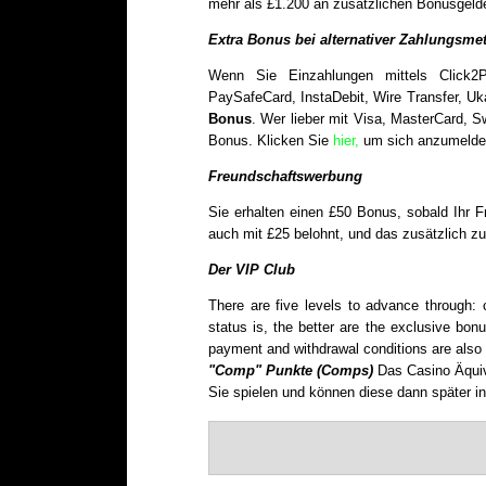
mehr als £1.200 an zusätzlichen Bonusgelde
Extra Bonus bei alternativer Zahlungsme
Wenn Sie Einzahlungen mittels Click2
PaySafeCard, InstaDebit, Wire Transfer, 
Bonus
. Wer lieber mit Visa, MasterCard, S
Bonus. Klicken Sie
hier,
um sich anzumelde
Freundschaftswerbung
Sie erhalten einen £50 Bonus, sobald Ihr F
auch mit £25 belohnt, und das zusätzlich
Der VIP Club
There are five levels to advance through:
status is, the better are the exclusive bo
payment and withdrawal conditions are als
"Comp" Punkte (Comps)
Das Casino Äqui
Sie spielen und können diese dann später 