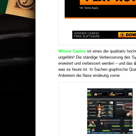
Winner Casino
ist eines der qualitativ ho
ungefähr! Die ständige Verbesserung des Sy
erweitert und verbessert werden – und das
ü
was es heute ist. In Sachen graphische Qu
Anbietern die Nase eindeutig vorne.