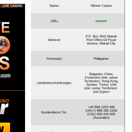
Name
:
Winner Casino
URL
:
winner/
P.O. Box 2642 Makati
Adresse:
Post Office,Gil Puyat
Avenue, Makati City
Firmensitz:
Philippinen
Bulgarien, China,
Frankreich (inkl. seiner
Territorien), Hong Kong,
Länderbeschränkungen:
Serbien, Türkei, USA
(inkl. seiner Territorien)
und Zypern
+44-808-1203-498
(UK)+1-888-382-2258
Kundendienst Tel.:
(CA)1-800-045-006
(Australien)